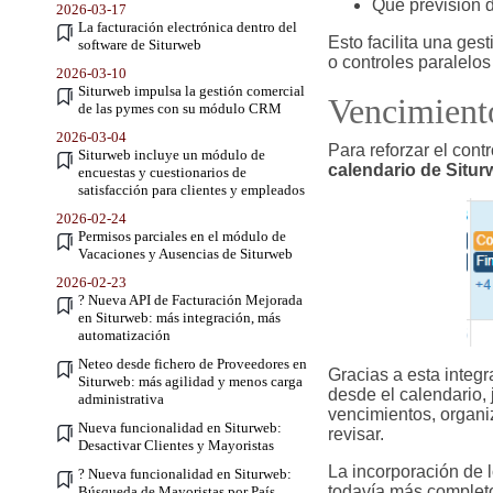
Qué previsión 
2026-03-17
La facturación electrónica dentro del
Esto facilita una ge
software de Siturweb
o controles paralelos
2026-03-10
Siturweb impulsa la gestión comercial
Vencimiento
de las pymes con su módulo CRM
2026-03-04
Para reforzar el cont
Siturweb incluye un módulo de
calendario de Situ
encuestas y cuestionarios de
satisfacción para clientes y empleados
2026-02-24
Permisos parciales en el módulo de
Vacaciones y Ausencias de Siturweb
2026-02-23
? Nueva API de Facturación Mejorada
en Siturweb: más integración, más
automatización
Neteo desde fichero de Proveedores en
Gracias a esta integ
Siturweb: más agilidad y menos carga
desde el calendario, 
administrativa
vencimientos, organiz
Nueva funcionalidad en Siturweb:
revisar.
Desactivar Clientes y Mayoristas
La incorporación de 
? Nueva funcionalidad en Siturweb:
todavía más completo,
Búsqueda de Mayoristas por País