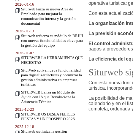
operativa turística: 
2026-01-16
Siturweb lanza su nueva Área de
Con esta actualizaci
Empleado para mejorar la
comunicación interna y la gestión
La organización int
documental
2026-01-13
La previsión econó
Siturweb refuerza su módulo de RRHH
con nuevas funcionalidades clave para
El control administr
la gestión del equipo
pagos a proveedores
2026-01-07
SITURWEB LA HERRAMIENTA QUE
La eficiencia del eq
NECESITAS
Siturweb s
SiturWeb activa nueva funcionalidad
para digitalizar facturas y optimizar la
gestión administrativa en empresas
Con esta nueva funci
turísticas
turística, incorporand
SITURWEB Lanza un Módulo de
Ayuda con IA que Revoluciona la
La posibilidad de mar
Asistencia Técnica
calendario y en el l
completa, ordenada y 
2025-12-23
SITURWEB OS DESEA FELICES
FIESTAS Y UN PROSPERO 2026
2025-12-18
Siturweb optimiza la gestión