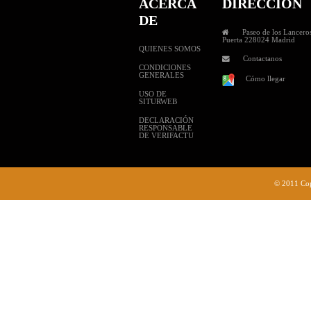
ACERCA
DIRECCION
DE
Paseo de los Lanceros
Puerta 228024 Madrid
QUIENES SOMOS
Contactanos
CONDICIONES
GENERALES
Cómo llegar
USO DE
SITURWEB
DECLARACIÓN
RESPONSABLE
DE VERIFACTU
© 2011 Cop