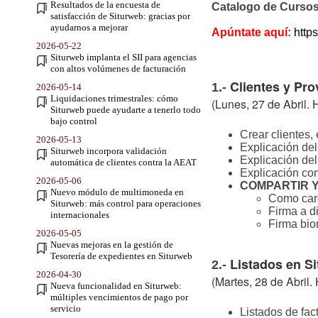
Resultados de la encuesta de
Catalogo de Curs
satisfacción de Siturweb: gracias por
ayudarnos a mejorar
Apúntate aquí:
http
2026-05-22
Siturweb implanta el SII para agencias
con altos volúmenes de facturación
Clientes y Pr
1.-
2026-05-14
Liquidaciones trimestrales: cómo
(Lunes, 27 de Abril. 
Siturweb puede ayudarte a tenerlo todo
bajo control
Crear clientes,
2026-05-13
Explicación del
Siturweb incorpora validación
Explicación de
automática de clientes contra la AEAT
Explicación co
2026-05-06
COMPARTIR 
Nuevo módulo de multimoneda en
Como carg
Siturweb: más control para operaciones
Firma a d
internacionales
Firma bio
2026-05-05
Nuevas mejoras en la gestión de
Tesorería de expedientes en Siturweb
Listados en S
2.-
2026-04-30
(Martes, 28 de Abril.
Nueva funcionalidad en Siturweb:
múltiples vencimientos de pago por
servicio
Listados de fac