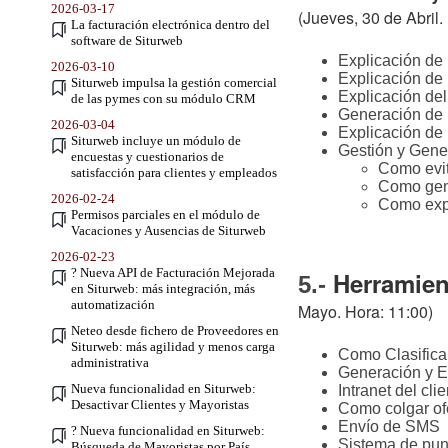
2026-03-17
(Jueves, 30 de Abril.
La facturación electrónica dentro del
software de Siturweb
Explicación de 
2026-03-10
Explicación de
Siturweb impulsa la gestión comercial
Explicación del
de las pymes con su módulo CRM
Generación de i
2026-03-04
Explicación de 
Siturweb incluye un módulo de
Gestión y Gene
encuestas y cuestionarios de
Como evit
satisfacción para clientes y empleados
Como gen
2026-02-24
Como expo
Permisos parciales en el módulo de
Vacaciones y Ausencias de Siturweb
2026-02-23
? Nueva API de Facturación Mejorada
Herramient
5.-
en Siturweb: más integración, más
automatización
Mayo. Hora: 11:00)
Neteo desde fichero de Proveedores en
Siturweb: más agilidad y menos carga
Como Clasificar
administrativa
Generación y E
Nueva funcionalidad en Siturweb:
Intranet del cli
Desactivar Clientes y Mayoristas
Como colgar ofe
Envío de SMS
? Nueva funcionalidad en Siturweb:
Sistema de pun
Búsqueda de Mayoristas por País