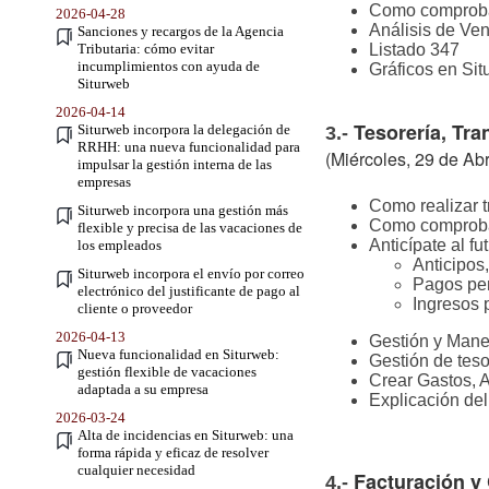
Como comproba
2026-04-28
Análisis de Ven
Sanciones y recargos de la Agencia
Tributaria: cómo evitar
Listado 347
incumplimientos con ayuda de
Gráficos en Si
Siturweb
2026-04-14
Tesorería, Tra
Siturweb incorpora la delegación de
3.-
RRHH: una nueva funcionalidad para
(Miércoles, 29 de Abr
impulsar la gestión interna de las
empresas
Como realizar t
Siturweb incorpora una gestión más
Como comprobar
flexible y precisa de las vacaciones de
Anticípate al fu
los empleados
Anticipos
Siturweb incorpora el envío por correo
Pagos pe
electrónico del justificante de pago al
Ingresos 
cliente o proveedor
2026-04-13
Gestión y Manej
Nueva funcionalidad en Siturweb:
Gestión de teso
gestión flexible de vacaciones
Crear Gastos, A
adaptada a su empresa
Explicación del
2026-03-24
Alta de incidencias en Siturweb: una
forma rápida y eficaz de resolver
cualquier necesidad
Facturación y 
4.-