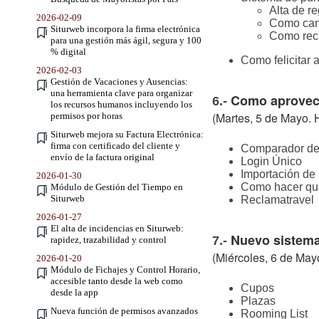
Alta de r
2026-02-09
Como canj
Siturweb incorpora la firma electrónica
Como recu
para una gestión más ágil, segura y 100
% digital
Como felicitar a
2026-02-03
Gestión de Vacaciones y Ausencias:
una herramienta clave para organizar
Como aprovec
6.-
los recursos humanos incluyendo los
(Martes, 5 de Mayo. 
permisos por horas
Siturweb mejora su Factura Electrónica:
firma con certificado del cliente y
Comparador de 
envío de la factura original
Login Único
Importación de
2026-01-30
Como hacer que
Módulo de Gestión del Tiempo en
Siturweb
Reclamatravel
2026-01-27
El alta de incidencias en Siturweb:
Nuevo sistem
7.-
rapidez, trazabilidad y control
(Miércoles, 6 de May
2026-01-20
Módulo de Fichajes y Control Horario,
accesible tanto desde la web como
Cupos
desde la app
Plazas
Nueva función de permisos avanzados
Rooming List