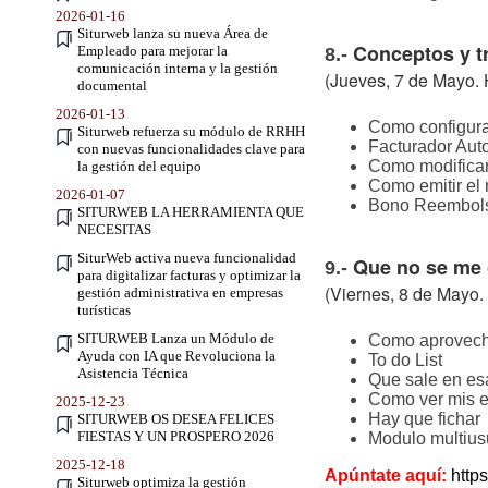
2026-01-16
Siturweb lanza su nueva Área de
Conceptos y t
Empleado para mejorar la
8.-
comunicación interna y la gestión
(Jueves, 7 de Mayo. 
documental
2026-01-13
Como configurar
Siturweb refuerza su módulo de RRHH
Facturador Aut
con nuevas funcionalidades clave para
Como modificar
la gestión del equipo
Como emitir el
2026-01-07
Bono Reembols
SITURWEB LA HERRAMIENTA QUE
NECESITAS
SiturWeb activa nueva funcionalidad
Que no se me 
9.-
para digitalizar facturas y optimizar la
(Viernes, 8 de Mayo.
gestión administrativa en empresas
turísticas
SITURWEB Lanza un Módulo de
Como aprovecha
Ayuda con IA que Revoluciona la
To do List
Asistencia Técnica
Que sale en es
Como ver mis e
2025-12-23
Hay que fichar
SITURWEB OS DESEA FELICES
FIESTAS Y UN PROSPERO 2026
Modulo multius
2025-12-18
Apúntate aquí:
http
Siturweb optimiza la gestión