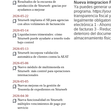
Resultados de la encuesta de
Nueva integracion F
satisfacción de Siturweb: gracias por
Ya puedes generar un
ayudarnos a mejorar
programa. https://yo
transparencia fiscal 
2026-05-22
Siturweb implanta el SII para agencias
legalmente obligatori
con altos volúmenes de facturación
electrónica 1 - Ahorr
de facturas 3 - Reduc
2026-05-14
deterioro del documen
Liquidaciones trimestrales: cómo
almacenamiento físi
Siturweb puede ayudarte a tenerlo todo
bajo control
2026-05-13
Siturweb incorpora validación
automática de clientes contra la AEAT
2026-05-06
Nuevo módulo de multimoneda en
Siturweb: más control para operaciones
internacionales
2026-05-05
Nuevas mejoras en la gestión de
Tesorería de expedientes en Siturweb
2026-04-30
Nueva funcionalidad en Siturweb:
múltiples vencimientos de pago por
servicio