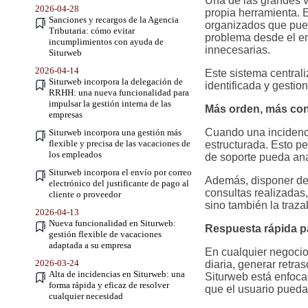
Una de las grandes v
2026-04-28
propia herramienta. E
Sanciones y recargos de la Agencia
organizados que pued
Tributaria: cómo evitar
problema desde el ent
incumplimientos con ayuda de
innecesarias.
Siturweb
2026-04-14
Este sistema central
Siturweb incorpora la delegación de
identificada y gesti
RRHH: una nueva funcionalidad para
impulsar la gestión interna de las
Más orden, más con
empresas
Cuando una incidenci
Siturweb incorpora una gestión más
flexible y precisa de las vacaciones de
estructurada. Esto pe
los empleados
de soporte pueda ana
Siturweb incorpora el envío por correo
Además, disponer de 
electrónico del justificante de pago al
consultas realizadas,
cliente o proveedor
sino también la traza
2026-04-13
Nueva funcionalidad en Siturweb:
Respuesta rápida par
gestión flexible de vacaciones
adaptada a su empresa
En cualquier negocio
2026-03-24
diaria, generar retras
Alta de incidencias en Siturweb: una
Siturweb está enfoca
forma rápida y eficaz de resolver
que el usuario pueda
cualquier necesidad