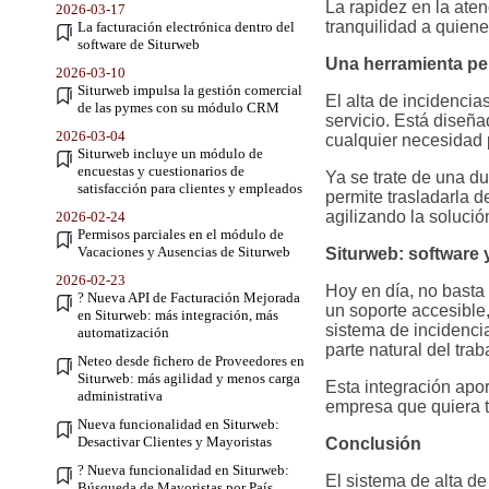
La rapidez en la ate
2026-03-17
tranquilidad a quien
La facturación electrónica dentro del
software de Siturweb
Una herramienta pe
2026-03-10
Siturweb impulsa la gestión comercial
El alta de incidencia
de las pymes con su módulo CRM
servicio. Está diseñ
2026-03-04
cualquier necesidad 
Siturweb incluye un módulo de
encuestas y cuestionarios de
Ya se trate de una d
satisfacción para clientes y empleados
permite trasladarla 
agilizando la solució
2026-02-24
Permisos parciales en el módulo de
Vacaciones y Ausencias de Siturweb
Siturweb: software
2026-02-23
Hoy en día, no basta
? Nueva API de Facturación Mejorada
un soporte accesible
en Siturweb: más integración, más
sistema de incidencia
automatización
parte natural del trab
Neteo desde fichero de Proveedores en
Siturweb: más agilidad y menos carga
Esta integración apo
administrativa
empresa que quiera t
Nueva funcionalidad en Siturweb:
Desactivar Clientes y Mayoristas
Conclusión
? Nueva funcionalidad en Siturweb:
El sistema de alta d
Búsqueda de Mayoristas por País